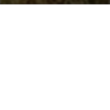
Solutions
environnementales
innovantes
Traitement de la fumée
bleue (BST)