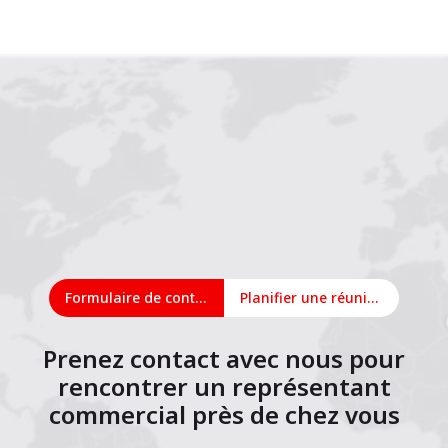
1
2
3
4
5
6
7
8
9
10
11
12
Formulaire de contact
Planifier une réunion en ligne
Prenez contact avec nous pour
rencontrer un représentant
commercial près de chez vous