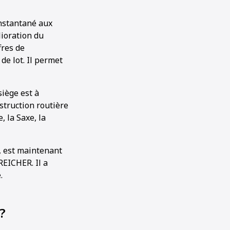
instantané aux
lioration du
fres de
de lot. Il permet
siège est à
struction routière
, la Saxe, la
s, est maintenant
REICHER. Il a
.
?