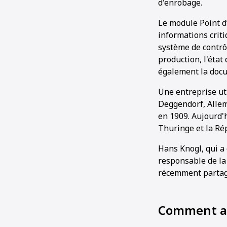
d'enrobage.
Le module Point d’
informations criti
système de contrôl
production, l'état
également la docu
Une entreprise u
Deggendorf, Allem
en 1909. Aujourd'h
Thuringe et la Ré
Hans Knogl, qui a 
responsable de la
récemment partagé 
Comment av