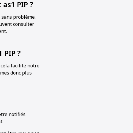
 as1 PIP ?
it sans problème.
euvent consulter
ent.
1 PIP ?
cela facilite notre
mmes donc plus
tre notifiés
t.