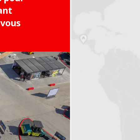
ant
 vous