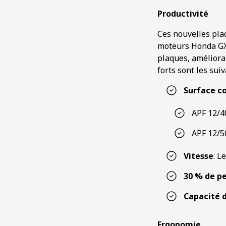
Productivité
Ces nouvelles pla
moteurs Honda GX 
plaques, améliorant
forts sont les suiv
Surface c
APF 12/4
APF 12/5
Vitesse
: L
30 % de pe
Capacité d
Ergonomie