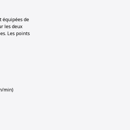
nt équipées de
r les deux
les. Les points
m/min)