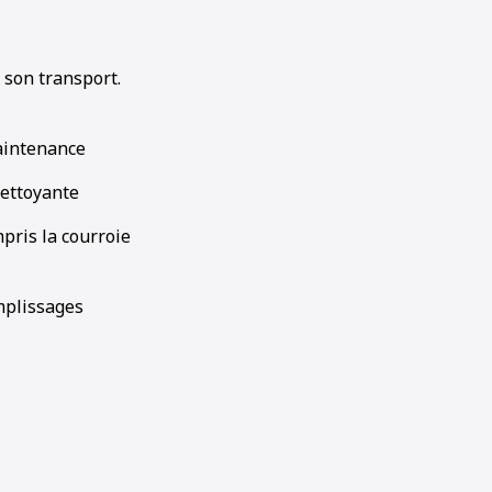
 son transport.
maintenance
nettoyante
pris la courroie
mplissages