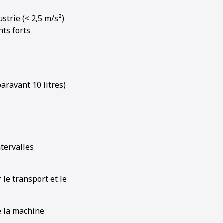
strie (
<
2,5 m/s²)
nts forts
aravant 10 litres)
ntervalles
le transport et le
e la machine