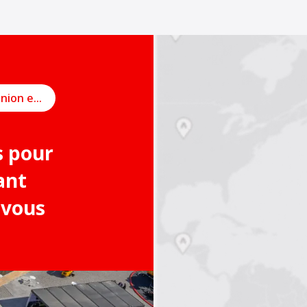
Planifier une réunion en ligne
s pour
ant
 vous