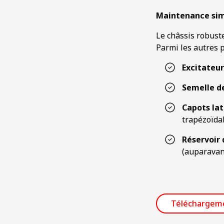
Maintenance si
Le châssis robust
Parmi les autres po
Excitateur
Semelle d
Capots lat
trapézoïda
Réservoir 
(auparavant
Téléchargem