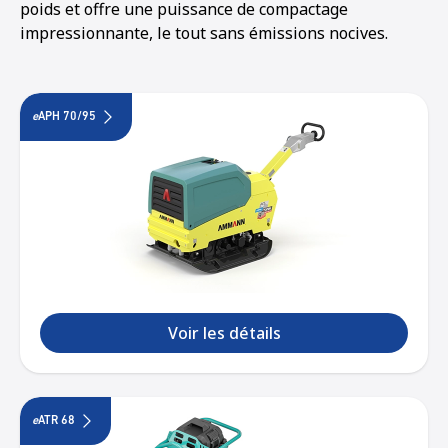
poids et offre une puissance de compactage
impressionnante, le tout sans émissions nocives.
e
APH 70/95
Voir les détails
e
ATR 68
1
2
3
4