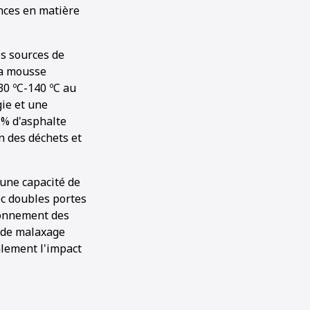
ences en matière
es sources de
la mousse
0 ºC-140 ºC au
gie et une
 % d'asphalte
on des déchets et
d'une capacité de
ec doubles portes
ionnement des
r de malaxage
alement l'impact