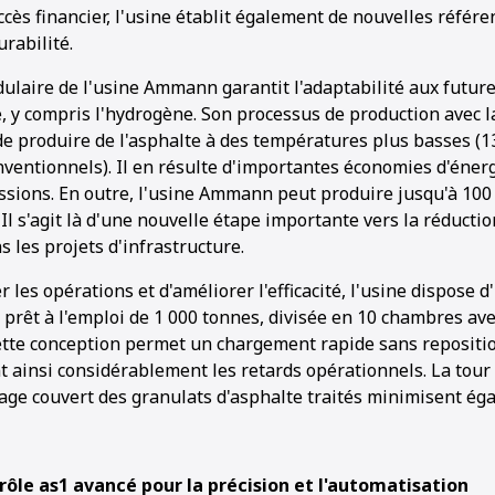
cès financier, l'usine établit également de nouvelles référ
urabilité.
ulaire de l'usine Ammann garantit l'adaptabilité aux futur
, y compris l'hydrogène. Son processus de production avec 
produire de l'asphalte à des températures plus basses (13
1
2
3
4
5
nventionnels). Il en résulte d'importantes économies d'éner
ssions. En outre, l'usine Ammann peut produire jusqu'à 100
 Il s'agit là d'une nouvelle étape importante vers la réducti
 les projets d'infrastructure.
r les opérations et d'améliorer l'efficacité, l'usine dispose 
 prêt à l'emploi de 1 000 tonnes, divisée en 10 chambres av
ette conception permet un chargement rapide sans reposit
t ainsi considérablement les retards opérationnels. La tou
kage couvert des granulats d'asphalte traités minimisent ég
ôle as1 avancé pour la précision et l'automatisation