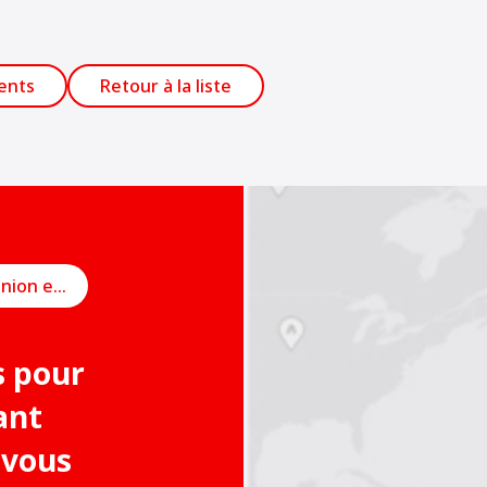
ents
Retour à la liste
Planifier une réunion en ligne
s pour
ant
 vous