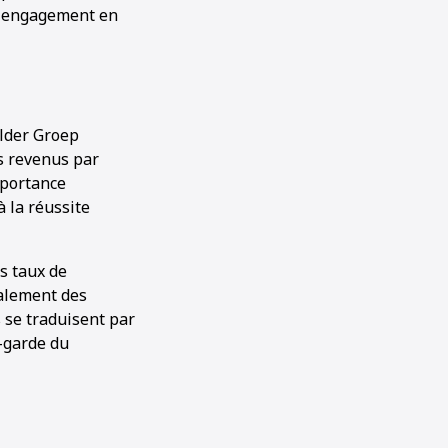
n engagement en
elder Groep
s revenus par
mportance
à la réussite
s taux de
galement des
 se traduisent par
t-garde du