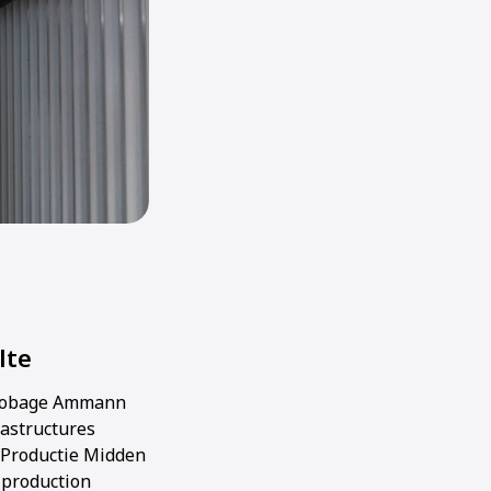
lte
enrobage Ammann
rastructures
t Productie Midden
 production