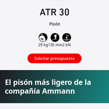
ATR 30
Pisón
29 kg
130 mm
2 kN
Solicitar presupuesto
El pisón más ligero de la
compañía Ammann