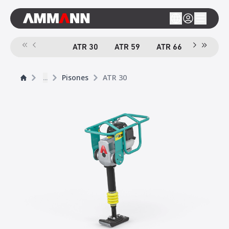
ATR 30
ATR 59
ATR 66
e
ATR 68
...
Pisones
ATR 30