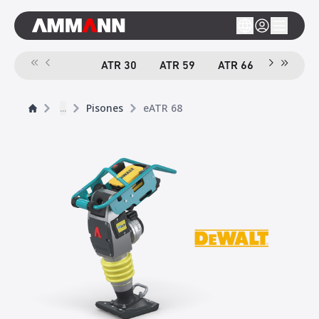
ATR 30
ATR 59
ATR 66
e
ATR 68
...
Pisones
eATR 68