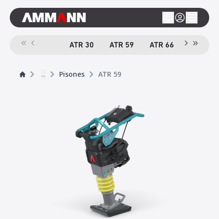
ATR 30
ATR 59
ATR 66
e
ATR 68
...
Pisones
ATR 59