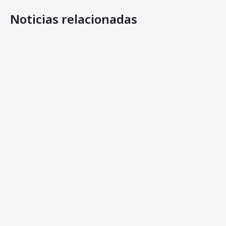
Noticias relacionadas
Ammann presenta los nuevos pisones ATR 59 y ATR 66