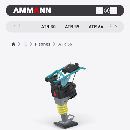
ATR 30
ATR 59
ATR 66
ACR 70 
...
Pisones
ATR 66