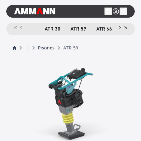
ATR 30
ATR 59
ATR 66
e
ATR 68
...
Pisones
ATR 59