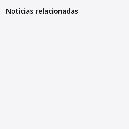
Noticias relacionadas
Ammann presenta los nuevos pisones ATR 59 y ATR 66