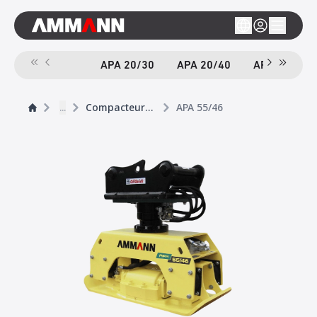
APA 20/30
APA 20/40
APA 55/46
...
Compacteurs Adaptables
APA 55/46