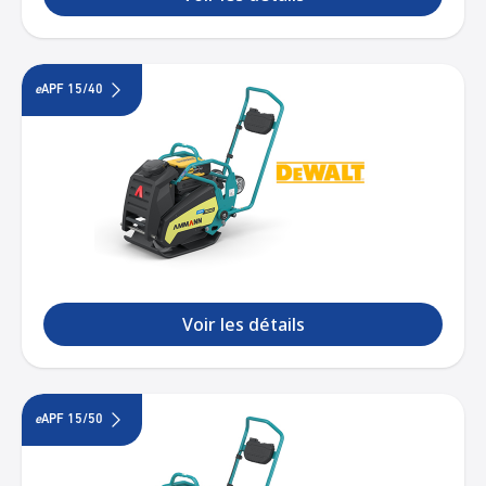
e
APF 15/40
Voir les détails
e
APF 15/50