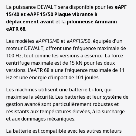
La puissance DEWALT sera disponible pour les
eAPF
15/40 et eAPF 15/50 Plaque vibrante à
déplacement avant
et la
pilonneuse Ammann
eATR 68
.
Les modèles
eAPF
15/40 et
eAPF
15/50, équipés d'un
moteur DEWALT, offrent une fréquence maximale de
100 Hz, tout comme les versions à essence. La force
centrifuge maximale est de 15 kN pour les deux
versions. L'eATR 68 a une fréquence maximale de 11
Hz et une énergie d'impact de 101 joules.
Les machines utilisent une batterie Li-lon, qui
maximise la sécurité. Les batteries et leur système de
gestion avancé sont particulièrement robustes et
résistants aux températures élevées, à la surcharge
et aux dommages mécaniques.
1
2
3
4
5
La batterie est compatible avec les autres moteurs