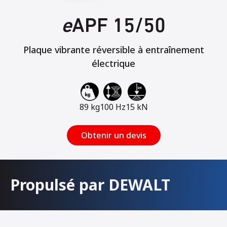
e
APF 15/50
Plaque vibrante réversible à entraînement
électrique
89 kg
100 Hz
15 kN
Obtenir un devis
Propulsé par DEWALT