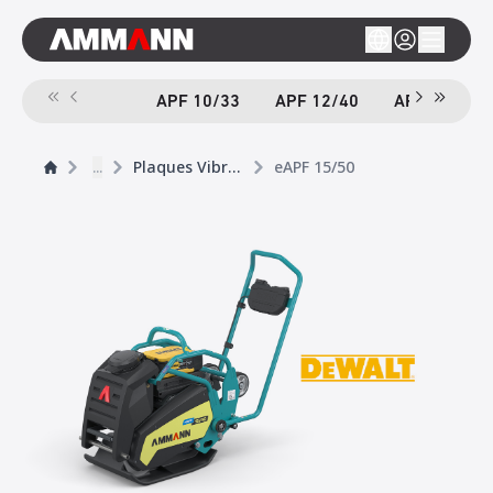
APF 10/33
APF 12/40
APF 12/40-
...
Plaques Vibrantes
eAPF 15/50