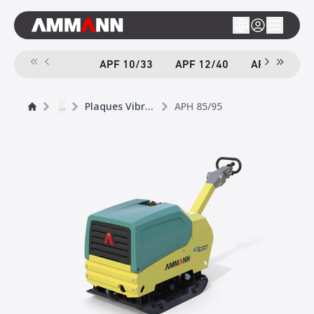
APF 10/33
APF 12/40
APF 12/40-
...
Plaques Vibrantes
APH 85/95