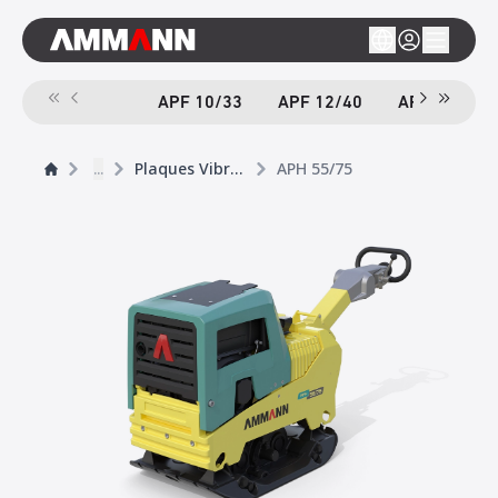
APF 10/33
APF 12/40
APF 12/40-
...
Plaques Vibrantes
APH 55/75