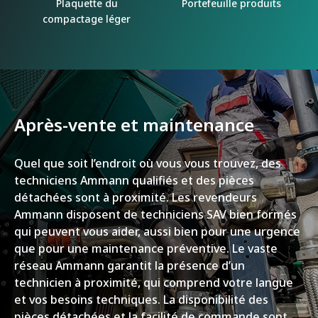
Plaquette du
Portefeuille produits
compactage léger
Après-vente et maintenance
Quel que soit l’endroit où vous vous trouvez, des
techniciens Ammann qualifiés et des pièces
détachées sont à proximité. Les revendeurs
Ammann disposent de techniciens SAV bien formés
qui peuvent vous aider, aussi bien pour une urgence
que pour une maintenance préventive. Le vaste
réseau Ammann garantit la présence d’un
technicien à proximité, qui comprend votre langue
et vos besoins techniques. La disponibilité des
pièces détachées et la facilité de commande sont