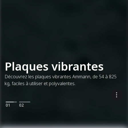
Plaques vibrantes
Découvrez les plaques vibrantes Ammann, de 54 à 825
kg, faciles à utiliser et polyvalentes.
01
02