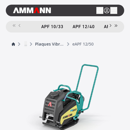
APF 10/33
APF 12/40
APF 12/40-
...
Plaques Vibrantes
eAPF 12/50