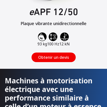
e
APF 12/50
Plaque vibrante unidirectionnelle
93 kg
100 Hz
12 kN
Obtenir un devis
Machines à motorisation
électrique avec une
performance similaire à
celle d’un moteur à essence