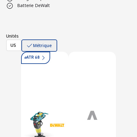
Batterie DeWalt
Unités
US
Métrique
e
ATR 68