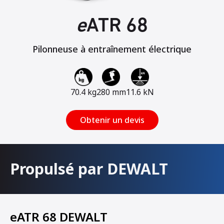
e
ATR 68
Pilonneuse à entraînement électrique
70.4 kg
280 mm
11.6 kN
Obtenir un devis
Propulsé par DEWALT
eATR 68 DEWALT