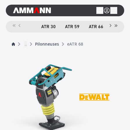
ATR 30
ATR 59
ATR 66
ACR 70 
...
Pilonneuses
eATR 68