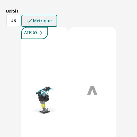
Unités
US
Métrique
ATR 59