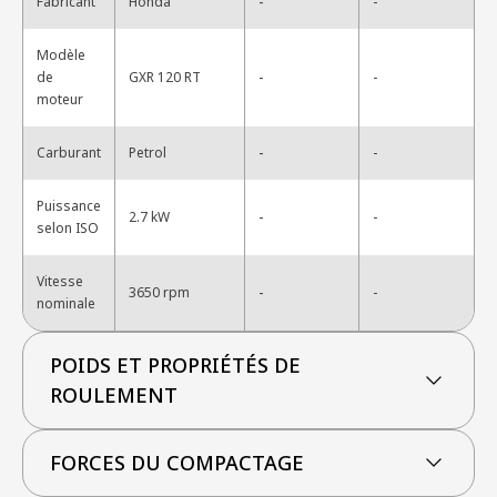
-
Fabricant
Honda
-
Modèle
-
de
GXR 120 RT
-
moteur
-
Carburant
Petrol
-
Puissance
-
2.7 kW
-
selon ISO
Vitesse
-
3650 rpm
-
nominale
POIDS ET PROPRIÉTÉS DE
ROULEMENT
FORCES DU COMPACTAGE