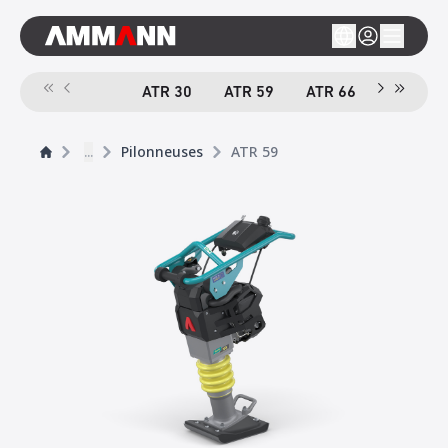
ATR 30
ATR 59
ATR 66
ACR 70 
...
Pilonneuses
ATR 59