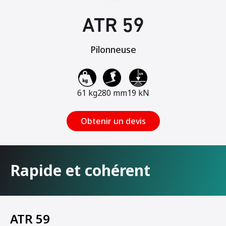
ATR 59
Pilonneuse
61 kg
280 mm
19 kN
Obtenir un devis
Rapide et cohérent
ATR 59