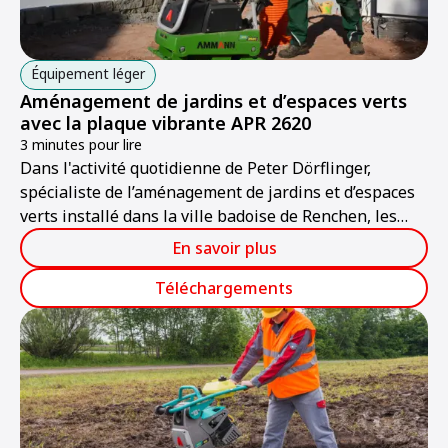
Équipement léger
Aménagement de jardins et d’espaces verts
avec la plaque vibrante APR 2620
3 minutes pour lire
Dans l'activité quotidienne de Peter Dörflinger,
spécialiste de l’aménagement de jardins et d’espaces
verts installé dans la ville badoise de Renchen, les
travaux de compactage sur les surfaces les plus
En savoir plus
variées jouent un rôle important.
Téléchargements