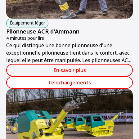
Équipement léger
Pilonneuse ACR d'Ammann
4 minutes pour lire
Ce qui distingue une bonne pilonneuse d'une
exceptionnelle pilonneuse tient dans le confort, avec
lequel elle peut être manipulée. Les pilonneuses ACR
60 et 68 d'Ammann sont adaptées de façon optimale
En savoir plus
pour faire face aux différentes applications de travail
et aux changements d'opérateurs.
Téléchargements