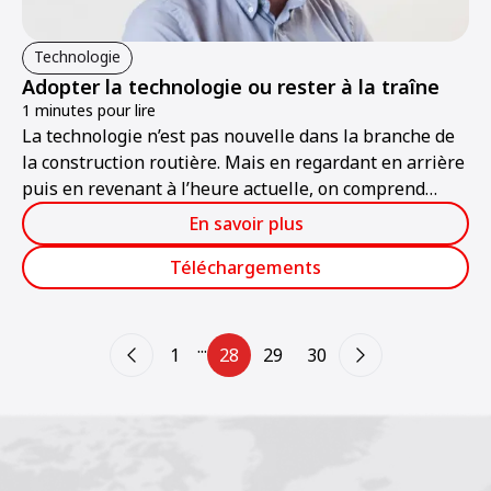
Technologie
Adopter la technologie ou rester à la traîne
1 minutes pour lire
La technologie n’est pas nouvelle dans la branche de
la construction routière. Mais en regardant en arrière
puis en revenant à l’heure actuelle, on comprend
qu’on se trouve au cœur d’une révolution
En savoir plus
technologique qui profitera à ceux qui adoptent les
changements, laissant les autres à la traîne.
Téléchargements
...
1
28
29
30