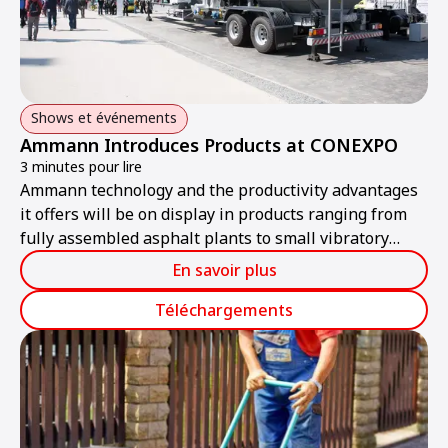
Shows et événements
Ammann Introduces Products at CONEXPO
3 minutes pour lire
Ammann technology and the productivity advantages
it offers will be on display in products ranging from
fully assembled asphalt plants to small vibratory
plate compactors at CONEXPO-CON/AGG 2017.
En savoir plus
Téléchargements