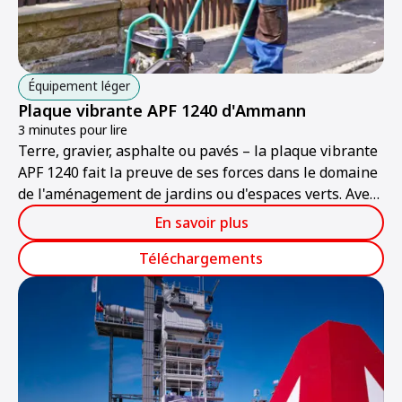
Équipement léger
Plaque vibrante APF 1240 d'Ammann
3 minutes pour lire
Terre, gravier, asphalte ou pavés – la plaque vibrante
APF 1240 fait la preuve de ses forces dans le domaine
de l'aménagement de jardins ou d'espaces verts. Avec
son design maniable et son étrier rabattable, elle
En savoir plus
peut être guidée de façon aisée et confortable, même
dans les espaces réduits.
Téléchargements