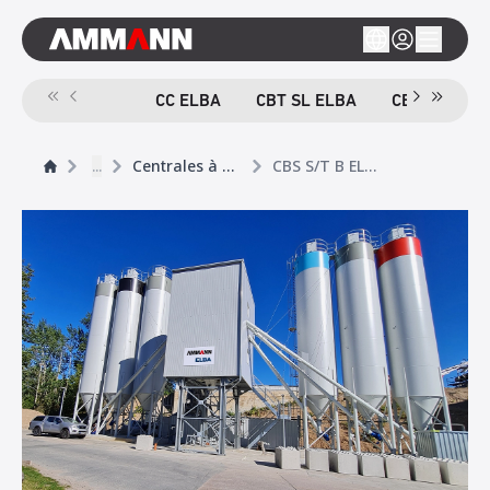
CC ELBA
CBT SL ELBA
CBT TB ELB
...
Centrales à béton
CBS S/T B ELBA