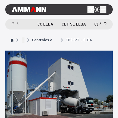
CC ELBA
CBT SL ELBA
CBT TB ELB
...
Centrales à béton
CBS S/T L ELBA