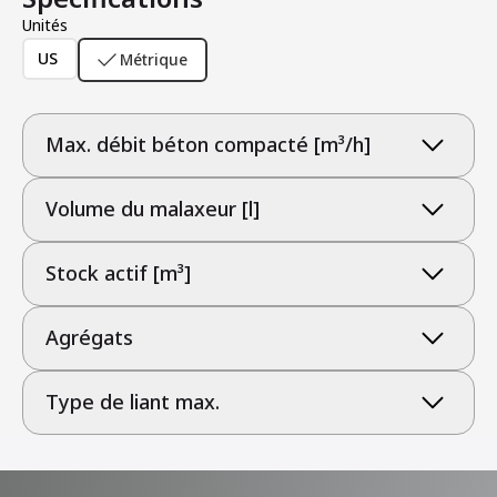
Unités
US
Métrique
Max. débit béton compacté [m³/h]
Volume du malaxeur [l]
Stock actif [m³]
Agrégats
Type de liant max.