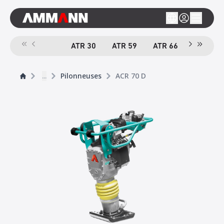
ATR 30
ATR 59
ATR 66
ACR 70 
...
Pilonneuses
ACR 70 D