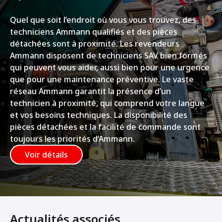
Quel que soit l’endroit où vous vous trouvez, des
techniciens Ammann qualifiés et des pièces
détachées sont à proximité. Les revendeurs
Ammann disposent de techniciens SAV bien formés
qui peuvent vous aider, aussi bien pour une urgence
que pour une maintenance préventive. Le vaste
réseau Ammann garantit la présence d’un
technicien à proximité, qui comprend votre langue
et vos besoins techniques. La disponibilité des
pièces détachées et la facilité de commande sont
toujours les priorités d’Ammann.
Voir détails
Actualités associés