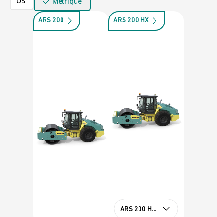
US
Métrique
ARS 200
ARS 200 HX
ARS 200 HX Stage IIIA