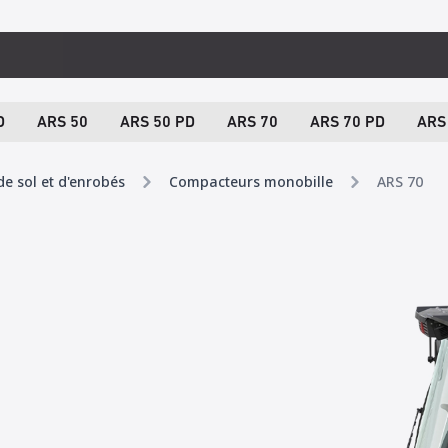
D
ARS 50
ARS 50 PD
ARS 70
ARS 70 PD
ARS
e sol et d'enrobés
Compacteurs monobille
ARS 70