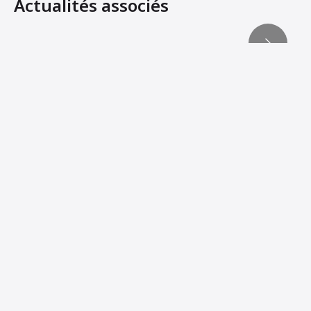
Actualités associés
Ammann assure la durabilité des machines grâce à eMis
Showroom virtuel d'Ammann sur les équipements lourds
LE compacteur MONOBILLE ARS INTELLIGENT à l’épre
Ammann Soil Compactors Convert Operator Comfort Into 
Ammann Machines: Helping Operators Succeed