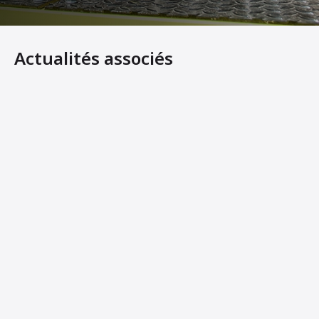
Actualités associés
Les nouveaux rouleaux tandem légers d'Ammann offrent
Ammann Machines: Helping Operators Succeed