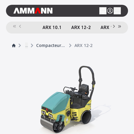
ARX 10.1
ARX 12-2
ARX 16-2
A
...
Compacteurs tandem
ARX 12-2