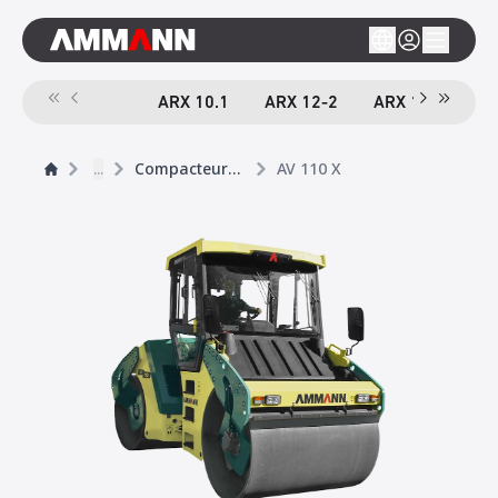
ARX 10.1
ARX 12-2
ARX 16-2
A
...
Compacteurs tandem
AV 110 X