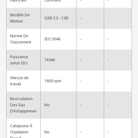
-
Fabricant
Cummins
-
Modèle De
-
QSB 3.3 - C99
-
Moteur
Norme De
-
ISO 3046
-
Classement
Puissance
-
74 kW
-
selon ISO
Vitesse de
-
1600 rpm
-
travail
Recirculation
-
Des Gaz
No
-
D'échappemen
Catalyseur À
-
Oxydation
No
-