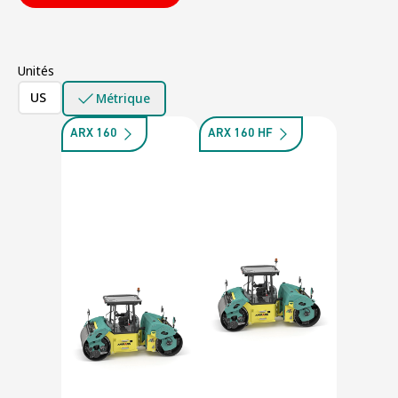
Unités
US
Métrique
ARX 160
ARX 160 HF