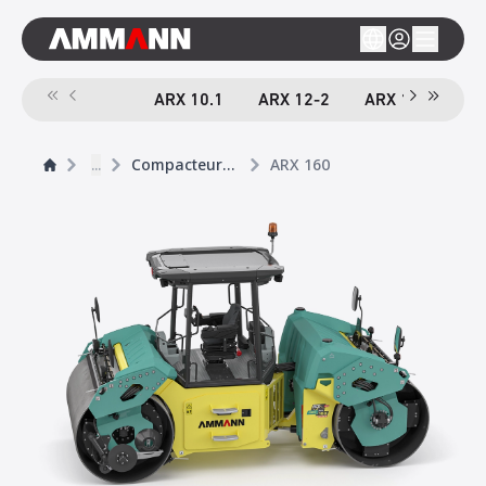
ARX 10.1
ARX 12-2
ARX 16-2
A
...
Compacteurs tandem
ARX 160