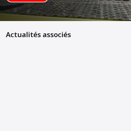
Actualités associés
Les nouveaux rouleaux tandem légers d'Ammann offrent
Ammann Machines: Helping Operators Succeed