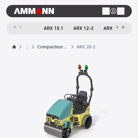
ARX 10.1
ARX 12-2
ARX 16-2
A
...
Compacteurs tandem
ARX 20-2