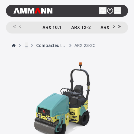
ARX 10.1
ARX 12-2
ARX 16-2
A
...
Compacteurs tandem
ARX 23-2C