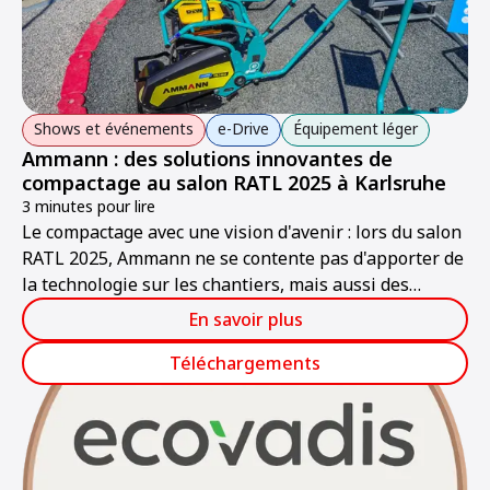
Shows et événements
e-Drive
Équipement léger
Ammann : des solutions innovantes de
compactage au salon RATL 2025 à Karlsruhe
3 minutes pour lire
Le compactage avec une vision d'avenir : lors du salon
RATL 2025, Ammann ne se contente pas d'apporter de
la technologie sur les chantiers, mais aussi des
solutions pour l'avenir. Les visiteurs découvriront une
En savoir plus
gamme de machines alliant puissance, durabilité et
technologies intelligentes, prêtes pour les chantiers
Téléchargements
de demain.