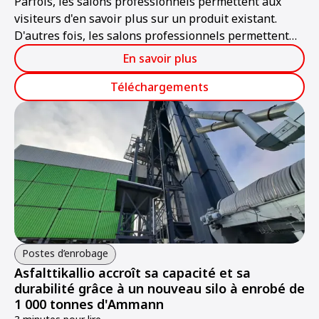
Parfois, les salons professionnels permettent aux
visiteurs d'en savoir plus sur un produit existant.
D'autres fois, les salons professionnels permettent
aux visiteurs d'apprendre qu'un tout nouveau produit
En savoir plus
est disponible sur le marché.
Téléchargements
Postes d’enrobage
Asfalttikallio accroît sa capacité et sa
durabilité grâce à un nouveau silo à enrobé de
1 000 tonnes d'Ammann