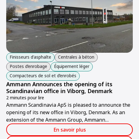
Finisseurs d'asphalte
Centrales à béton
Postes d’enrobage
Équipement léger
Compacteurs de sol et d’enrobés
Ammann Announces the opening of its
Scandinavian office in Viborg, Denmark
2 minutes pour lire
Ammann Scandinavia ApS is pleased to announce the
opening of its new office in Viborg, Denmark. As an
extension of the Ammann Group, Ammann
Scandinavia will offer industry-leading expertise in
En savoir plus
service, retrofit solutions, and efficient handling of