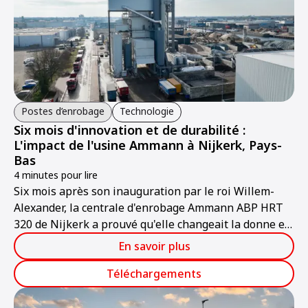
Postes d’enrobage
Technologie
Six mois d'innovation et de durabilité :
L'impact de l'usine Ammann à Nijkerk, Pays-
Bas
4 minutes pour lire
Six mois après son inauguration par le roi Willem-
Alexander, la centrale d'enrobage Ammann ABP HRT
320 de Nijkerk a prouvé qu'elle changeait la donne en
matière d'infrastructures durables aux Pays-Bas.
En savoir plus
Téléchargements