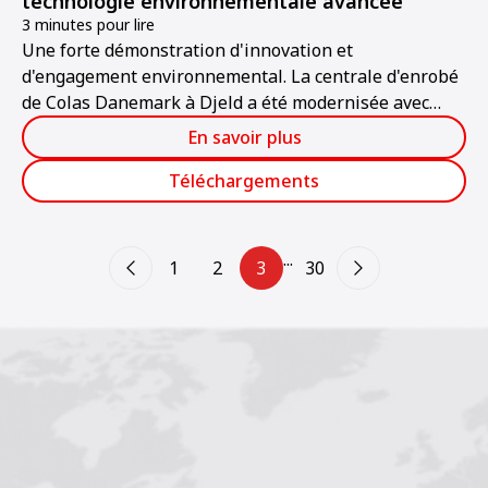
technologie environnementale avancée
3 minutes pour lire
Une forte démonstration d'innovation et
d'engagement environnemental. La centrale d'enrobé
de Colas Danemark à Djeld a été modernisée avec
succès grâce à l'installation d'un système de filtre à
En savoir plus
manches Ammann AFA.
Téléchargements
...
1
2
3
30