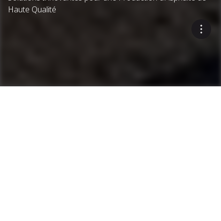
Haute Qualité
...
Postes d'enrobage
Postes d'Enrobage Discontinus
Technologie de pointe pour
les postes d'enrobage
discontinus d'Ammann
Ouvrir le filtre produit